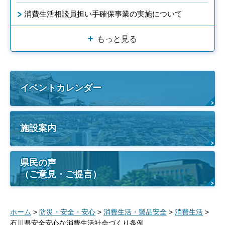
消費生活相談員担い手確保事業の実施について
もっと見る
イベントカレンダー
施設案内
県民の声
（ご意見・ご提言）
ホーム
>
防災・安全・安心
>
消費生活・製品安全
>
消費生活
>
石川県安全安心な消費生活社会づくり条例