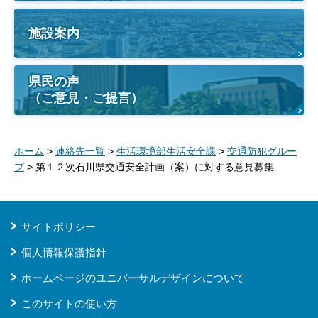
施設案内
県民の声
（ご意見・ご提言）
ホーム
>
連絡先一覧
>
生活環境部生活安全課
>
交通防犯グルー
プ
> 第１２次石川県交通安全計画（案）に対する意見募集
サイトポリシー
個人情報保護指針
ホームページのユニバーサルデザインについて
このサイトの使い方