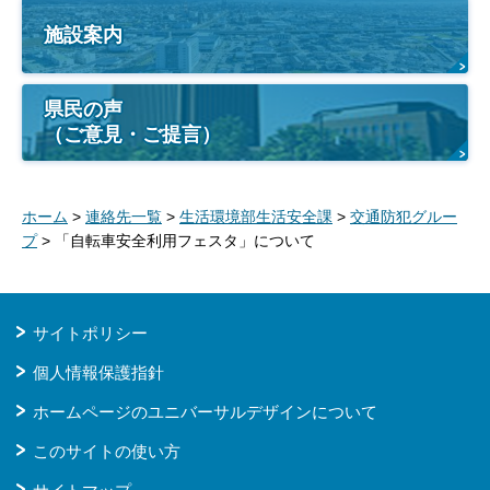
施設案内
県民の声
（ご意見・ご提言）
ホーム
>
連絡先一覧
>
生活環境部生活安全課
>
交通防犯グルー
プ
> 「自転車安全利用フェスタ」について
サイトポリシー
個人情報保護指針
ホームページのユニバーサルデザインについて
このサイトの使い方