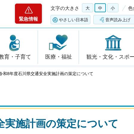
文字の大きさ
大
中
小
色
緊急情報
やさしい日本語
音声読み上げ
教育・子育て
医療・福祉
観光・文化・スポ
 令和8年度石川県交通安全実施計画の策定について
全実施計画の策定について