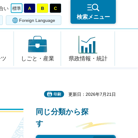
合い
標準
A
B
C
検索メニュー
Foreign Language
ーツ
しごと・産業
県政情報・統計
更新日：2026年7月21日
印刷
同じ分類から探
す