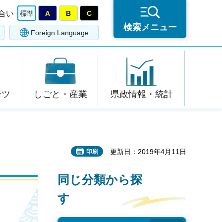
合い
標準
A
B
C
検索メニュー
Foreign Language
ーツ
しごと・産業
県政情報・統計
更新日：2019年4月11日
印刷
同じ分類から探
す