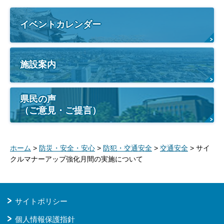
イベントカレンダー
施設案内
県民の声
（ご意見・ご提言）
ホーム
>
防災・安全・安心
>
防犯・交通安全
>
交通安全
> サイ
クルマナーアップ強化月間の実施について
サイトポリシー
個人情報保護指針