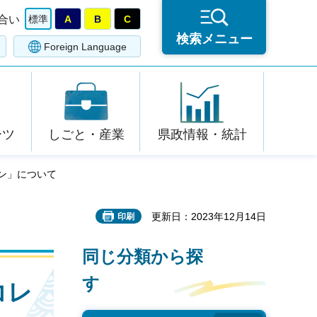
合い
標準
A
B
C
検索メニュー
Foreign Language
ーツ
しごと・産業
県政情報・統計
ン」について
更新日：2023年12月14日
印刷
同じ分類から探
す
コレ