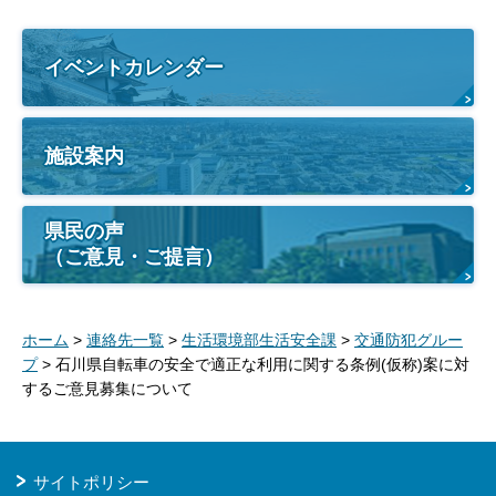
イベントカレンダー
施設案内
県民の声
（ご意見・ご提言）
ホーム
>
連絡先一覧
>
生活環境部生活安全課
>
交通防犯グルー
プ
> 石川県自転車の安全で適正な利用に関する条例(仮称)案に対
するご意見募集について
サイトポリシー