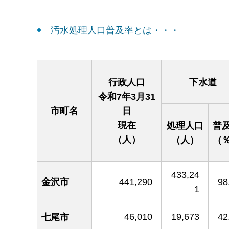
汚水処理人口普及率とは・・・
行政人口
下水道
令和7年3月31
市町名
日
現在
処理人口
普
（人）
（人）
（
433,24
金沢市
441,290
98
1
46,010
19,673
42
七尾市