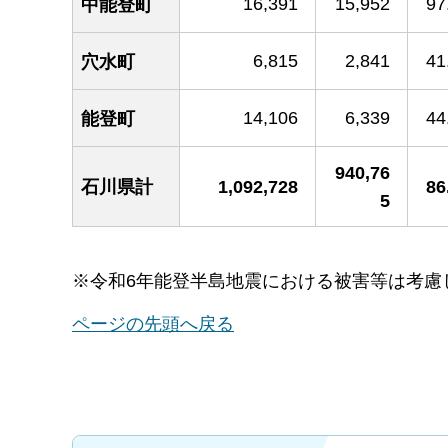
16,391
15,952
97
中能登町
6,815
2,841
41
穴水町
14,106
6,339
44
能登町
940,76
石川県計
1,092,728
86
5
※令和6年能登半島地震における被害等は考慮
ページの先頭へ戻る