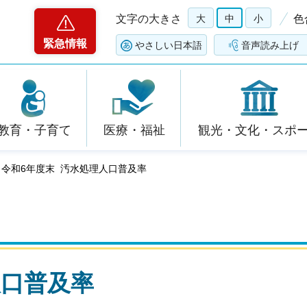
文字の大きさ
大
中
小
色
緊急情報
やさしい日本語
音声読み上げ
教育・子育て
医療・福祉
観光・文化・スポ
 令和6年度末 汚水処理人口普及率
人口普及率