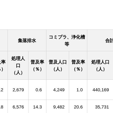
コミプラ、浄化槽
集落排水
合
等
処理人
及率
普及率
普及人口
普及率
処理人口
口
％）
（％）
（人）
（％）
（人）
（人）
.2
2,679
0.6
4,249
1.0
440,169
.8
6,576
14.3
9,482
20.6
35,731