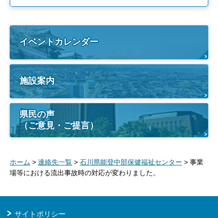
イベントカレンダー
施設案内
県民の声
（ご意見・ご提言）
ホーム
>
連絡先一覧
>
石川県能登中部保健福祉センター
> 事業
場等における流出事故時の対応が変わりました。
サイトポリシー