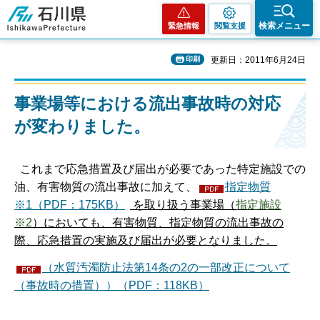
石川県
検索メニュー
緊急情報
閲覧支援
印刷
更新日：2011年6月24日
事業場等における流出事故時の対応
が変わりました。
これまで応急措置及び届出が必要であった特定施設での
油、有害物質の流出事故に加えて、
指定物質
※1（PDF：175KB）
を取り扱う事業場（
指定施設
※2
）においても、有害物質、指定物質の流出事故の
際、応急措置の実施及び届出が必要となりました。
（水質汚濁防止法第14条の2の一部改正について
（事故時の措置））（PDF：118KB）