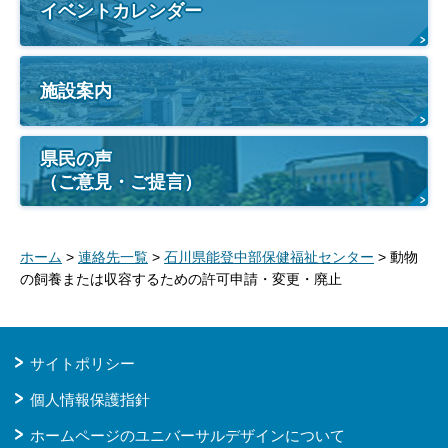
イベントカレンダー
施設案内
県民の声
（ご意見・ご提言）
ホーム
>
連絡先一覧
>
石川県能登中部保健福祉センター
> 動物
の飼養または収容するための許可申請・変更・廃止
サイトポリシー
個人情報保護指針
ホームページのユニバーサルデザインについて