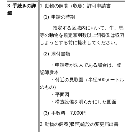
3
手続きの詳
1. 動物の飼養（収容）許可申請書
細
(1) 申請の時期
指定する区域内において、牛、馬
等の動物を規定頭羽数以上飼養又は収容
しようとする前に提出してください。
(2) 添付書類
・申請者が法人である場合は、登
記簿謄本
・付近の見取図（半径500メートル
のもの）
・平面図
・構造設備を明らかにした図面
(3) 手数料 7,000円
2. 動物の飼養(収容)施設の変更届出書