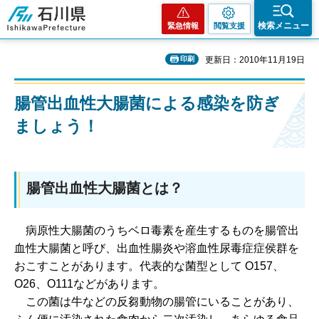
石川県
検索メニュー
緊急情報
閲覧支援
印刷
更新日：2010年11月19日
腸管出血性大腸菌による感染を防ぎ
ましょう！
腸管出血性大腸菌とは？
病
原性大腸菌のうちベロ毒素を産生するものを腸管出
血性大腸菌と呼び、出血性腸炎や溶血性尿毒症症侯群を
おこすことがあります。代表的な菌型として O157、
O26、O111などがあります。
こ
の菌は牛などの反芻動物の腸管にいることがあり、