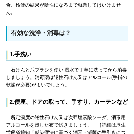
合、検便の結果が陰性になるまで就業してはいけませ
ん。
有効な洗浄・消毒は？
1.手洗い
石
けんと爪ブラシを使い 温水で丁寧に洗ってから消毒
しましょう。消毒薬は逆性石けん又はアルコール(手指の
乾燥が必要)がよいでしょう。
2.便座、ドアの取って、手すり、カーテンなど
所
定濃度の逆性石けん又は次亜塩素酸ソーダ、消毒用
アルコールを浸した布で拭きましょう。
［
詳細は厚生
労働省通知「感染症法に基づく消毒・滅菌の手引きにつ