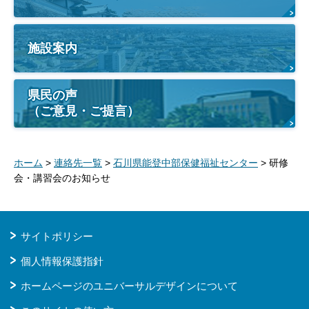
施設案内
県民の声
（ご意見・ご提言）
ホーム
>
連絡先一覧
>
石川県能登中部保健福祉センター
> 研修
会・講習会のお知らせ
サイトポリシー
個人情報保護指針
ホームページのユニバーサルデザインについて