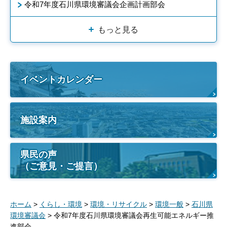
令和7年度石川県環境審議会企画計画部会
もっと見る
イベントカレンダー
施設案内
県民の声
（ご意見・ご提言）
ホーム
>
くらし・環境
>
環境・リサイクル
>
環境一般
>
石川県
環境審議会
> 令和7年度石川県環境審議会再生可能エネルギー推
進部会