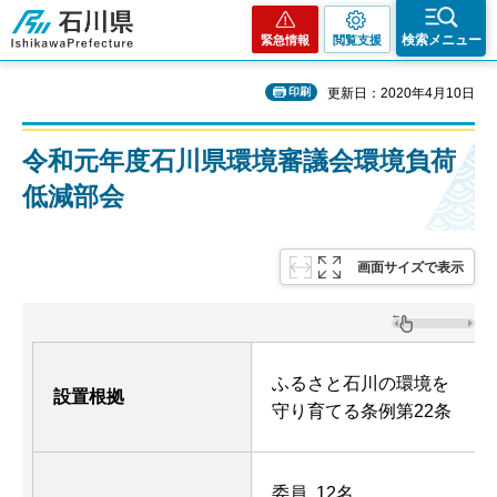
石川県
検索メニュー
緊急情報
閲覧支援
印刷
更新日：2020年4月10日
令和元年度石川県環境審議会環境負荷
低減部会
画面サイズで表示
ふるさと石川の環境を
設置根拠
守り育てる条例第22条
委員 12名