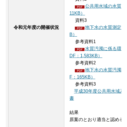
公共用水域の水質測定
11KB）
資料3
令和元年度の開催状況
地下水の水質測定計画
B）
参考資料1
水質汚濁に係る環境
DF：1,583KB）
参考資料2
地下水の水質汚濁に
F：165KB）
参考資料3
平成30年度公共用水域及
書
結果
原案のとおり適当と認める