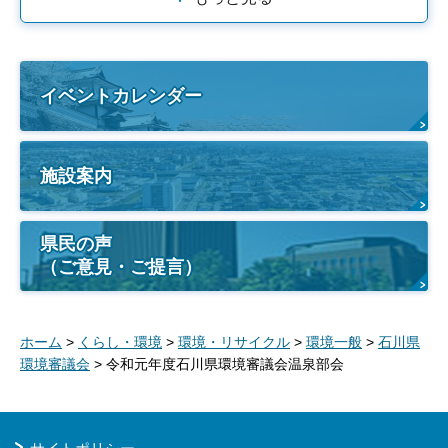
イベントカレンダー
施設案内
県民の声
（ご意見・ご提言）
ホーム
>
くらし・環境
>
環境・リサイクル
>
環境一般
>
石川県
環境審議会
> 令和元年度石川県環境審議会温泉部会