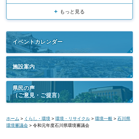
もっと見る
イベントカレンダー
施設案内
県民の声
（ご意見・ご提言）
ホーム
>
くらし・環境
>
環境・リサイクル
>
環境一般
>
石川県
環境審議会
> 令和元年度石川県環境審議会