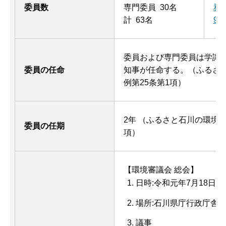
委員数
専門委員 30名
和
計 63名
91
委員および専門委員は学識
委員の任命
知事が任命する。（ふるさ
例第25条第1項）
2年 （ふるさと石川の環境
委員の任期
項）
【環境審議会 総会】
日時:令和元年7月18日（
場所:石川県庁行政庁舎11
議事