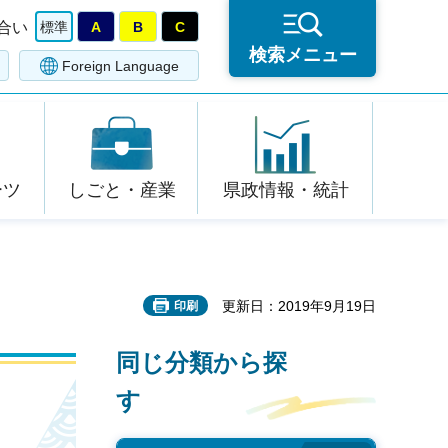
合い
標準
A
B
C
検索メニュー
Foreign Language
ーツ
しごと・産業
県政情報・統計
更新日：2019年9月19日
印刷
同じ分類から探
す