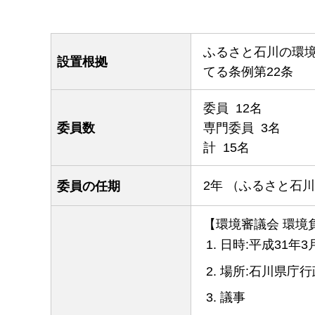
ふるさと石川の環
設置根拠
てる条例第22条
委員 12名
委員数
専門委員 3名
計 15名
2年 （ふるさと石
委員の任期
【環境審議会 環境
日時:平成31年3
場所:石川県庁行
議事