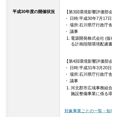
平成30年度の開催状況
【第3回環境影響評価部会】
・ 日時:平成30年7月17日(火
・ 場所:石川県庁行政庁舎11
・ 議事
電源開発株式会社 (仮称
る計画段階環境配慮書に
【第4回環境影響評価部会】
・ 日時:平成31年3月20日(水
・ 場所:石川県庁行政庁舎11
・ 議事
河北郡市広域事務組合 
施設整備事業に係る環境
対象事業ごとの一覧・知事