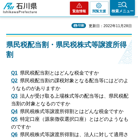
石川県
検索メニュー
緊急情報
閲覧支援
印刷
更新日：2022年11月28日
県民税配当割・県民税株式等譲渡所得
割
Q1
県民税配当割とはどんな税金ですか
Q2
県民税配当割の課税対象となる配当等にはどのよ
うなものがありますか
Q3
法人が受け取る上場株式等の配当等は、県民税配
当割の対象となるのですか
Q4
県民税株式等譲渡所得割とはどんな税金ですか
Q5
特定口座（源泉徴収選択口座）とはどのようなも
のですか
Q6
県民税株式等譲渡所得割は、法人に対して適用さ