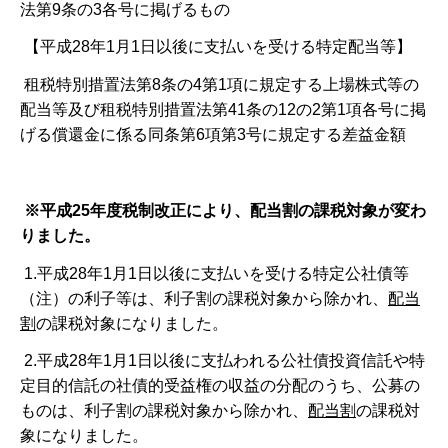
法第9条の3各号に掲げるもの
【平成28年1月1日以後に支払いを受ける特定配当等】
租税特別措置法第8条の4第1項に規定する上場株式等の
配当等及び租税特別措置法第41条の12の2第1項各号に掲
げる償還金に係る同条第6項第3号に規定する差益金額
※平成25年度税制改正により、配当割の課税対象が変わ
りました。
1.平成28年1月1日以後に支払いを受ける特定公社債等
（注）の利子等は、利子割の課税対象から除かれ、
配当
割
の課税対象になりました。
2.平成28年1月1日以後に支払われる公社債投資信託や特
定目的信託の社債的受益権の収益の分配のうち、公募の
ものは、利子割の課税対象から除かれ、
配当割
の課税対
象になりました。