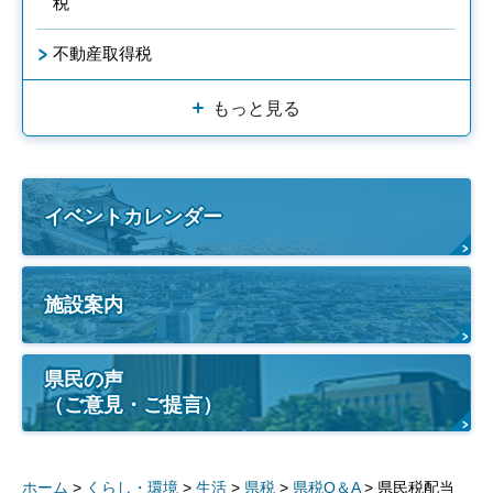
税
不動産取得税
もっと見る
イベントカレンダー
施設案内
県民の声
（ご意見・ご提言）
ホーム
>
くらし・環境
>
生活
>
県税
>
県税Q＆A
> 県民税配当