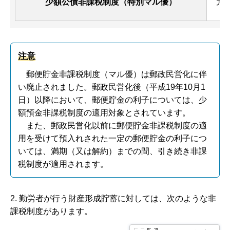
少額公債非課税制度（特別マル優）
元
注意
郵
便貯金非課税制度（マル優）は郵政民営化に伴
い廃止されました。郵政民営化後（平成19年10月1
日）以降において、郵便貯金の利子については、少
額預金非課税制度の適用対象とされています。
ま
た、郵政民営化以前に郵便貯金非課税制度の適
用を受けて預入れされた一定の郵便貯金の利子につ
いては、満期（又は解約）までの間、引き続き非課
税制度が適用されます。
2. 勤労者が行う財産形成貯蓄に対しては、次のような非
課税制度があります。