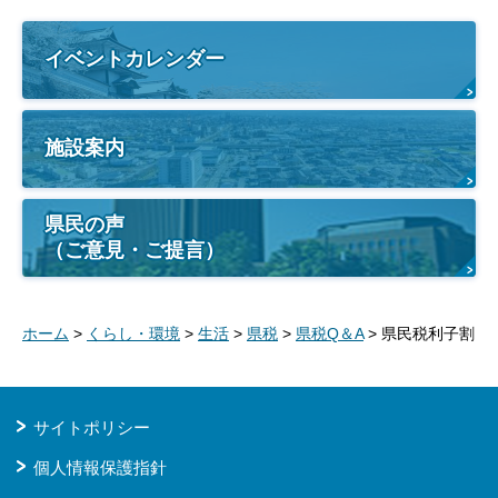
イベントカレンダー
施設案内
県民の声
（ご意見・ご提言）
ホーム
>
くらし・環境
>
生活
>
県税
>
県税Q＆A
> 県民税利子割
サイトポリシー
個人情報保護指針