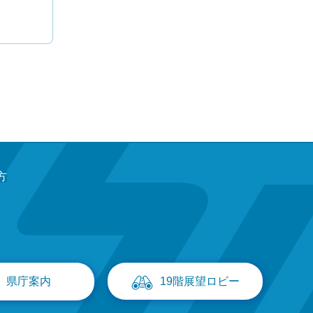
方
県庁案内
19階展望ロビー