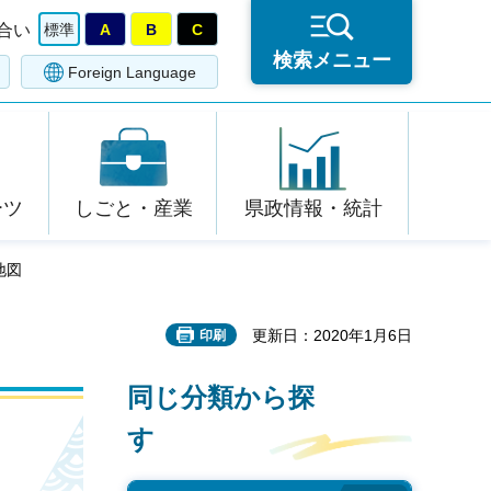
合い
標準
A
B
C
検索メニュー
Foreign Language
ーツ
しごと・産業
県政情報・統計
報地図
更新日：2020年1月6日
印刷
同じ分類から探
す