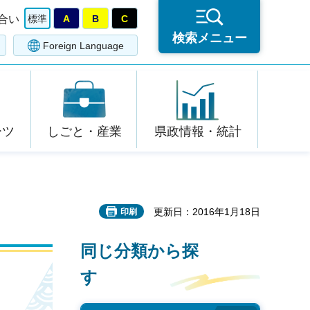
合い
標準
A
B
C
検索メニュー
Foreign Language
ーツ
しごと・産業
県政情報・統計
更新日：2016年1月18日
印刷
同じ分類から探
す