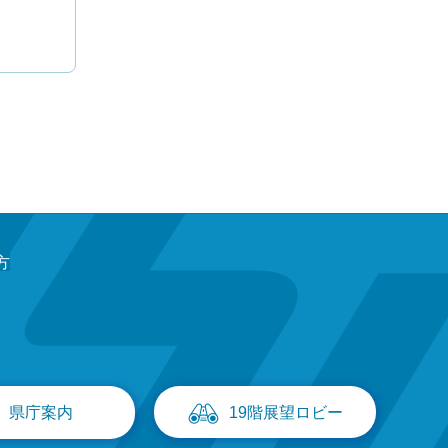
方
県庁案内
19階展望ロビー