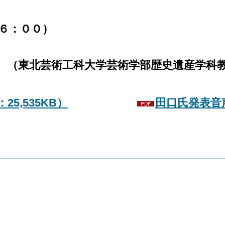
６：００）
る」
芸術工科大学芸術学部歴史遺産学科教
5,535KB）
田口氏発表音