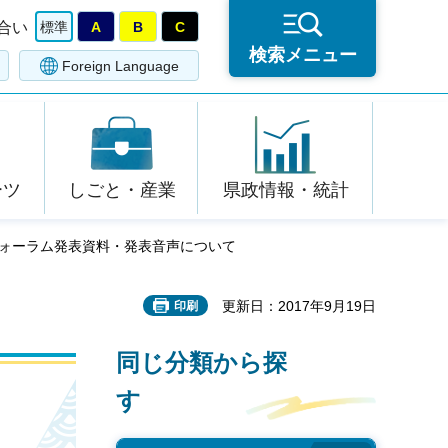
合い
標準
A
B
C
検索メニュー
Foreign Language
ーツ
しごと・産業
県政情報・統計
フォーラム発表資料・発表音声について
更新日：2017年9月19日
印刷
同じ分類から探
す