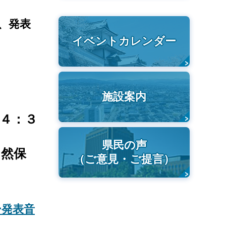
、発表
イベントカレンダー
施設案内
４：３
県民の声
然保
（ご意見・ご提言）
ー発表音