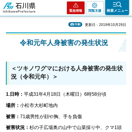
石川県
検索メニュー
緊急情報
閲覧支援
印刷
更新日：2019年10月29日
令和元年人身被害の発生状況
＜ツキノワグマにおける人身被害の発生状
況（令和元年）＞
1.日時：
平成31年4月18日（木曜日）6時58分頃
場所：
小松市大杉町地内
被害：
71歳男性が顔や胸、手を負傷
被害状況：
杉の子広場奥の山中で山菜採り中、クマ1頭