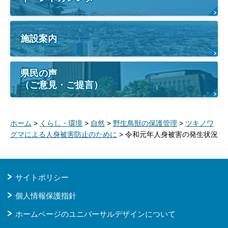
施設案内
県民の声
（ご意見・ご提言）
ホーム
>
くらし・環境
>
自然
>
野生鳥獣の保護管理
>
ツキノワ
グマによる人身被害防止のために
> 令和元年人身被害の発生状況
サイトポリシー
個人情報保護指針
ホームページのユニバーサルデザインについて