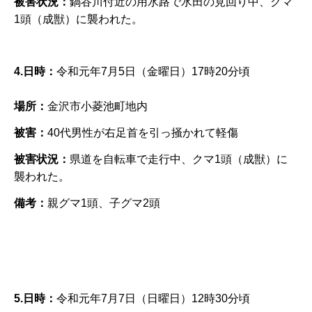
被害状況：
鍋谷川付近の用水路で水田の見回り中、クマ
1頭（成獣）に襲われた。
4.日時：
令和元年7月5日（金曜日）17時20分頃
場所：
金沢市小菱池町地内
被害：
40代男性が右足首を引っ掻かれて軽傷
被害状況：
県道を自転車で走行中、クマ1頭（成獣）に
襲われた。
備考：
親グマ1頭、子グマ2頭
5.日時：
令和元年7月7日（日曜日）12時30分頃