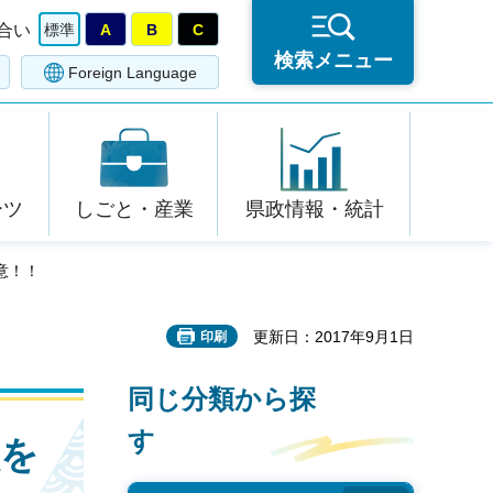
合い
標準
A
B
C
検索メニュー
Foreign Language
ーツ
しごと・産業
県政情報・統計
意！！
更新日：2017年9月1日
印刷
同じ分類から探
す
員を