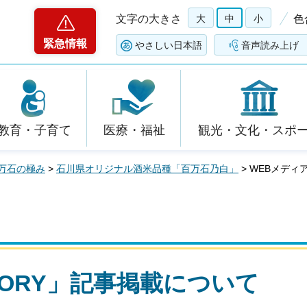
文字の大きさ
大
中
小
色
緊急情報
やさしい日本語
音声読み上げ
教育・子育て
医療・福祉
観光・文化・スポ
万石の極み
>
石川県オリジナル酒米品種「百万石乃白」
> WEBメディ
TORY」記事掲載について