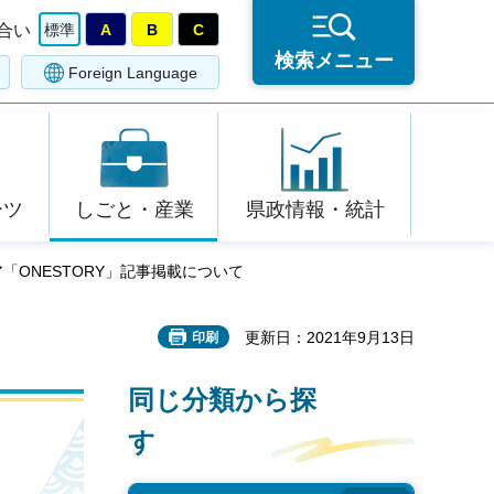
合い
標準
A
B
C
検索メニュー
Foreign Language
ーツ
しごと・産業
県政情報・統計
ア「ONESTORY」記事掲載について
更新日：2021年9月13日
印刷
同じ分類から探
す