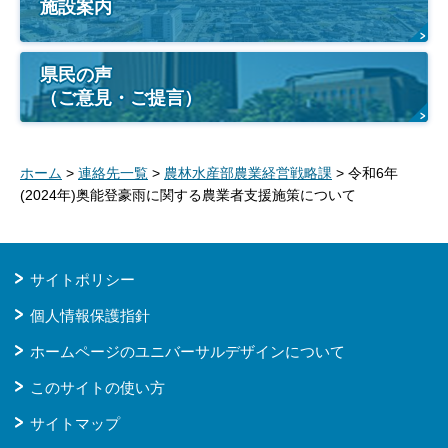
施設案内
県民の声
（ご意見・ご提言）
ホーム
>
連絡先一覧
>
農林水産部農業経営戦略課
> 令和6年
(2024年)奥能登豪雨に関する農業者支援施策について
サイトポリシー
個人情報保護指針
ホームページのユニバーサルデザインについて
このサイトの使い方
サイトマップ