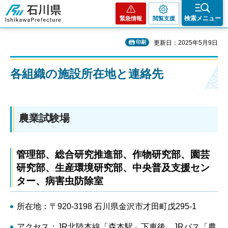
石川県
検索メニュー
緊急情報
閲覧支援
印刷
更新日：2025年5月9日
各組織の施設所在地と連絡先
農業試験場
管理部、総合研究推進部、作物研究部、園芸
研究部、生産環境研究部、中央普及支援セン
ター、病害虫防除室
所在地：〒920-3198 石川県金沢市才田町戊295-1
アクセス：JR北陸本線「森本駅」下車後、JRバス「農