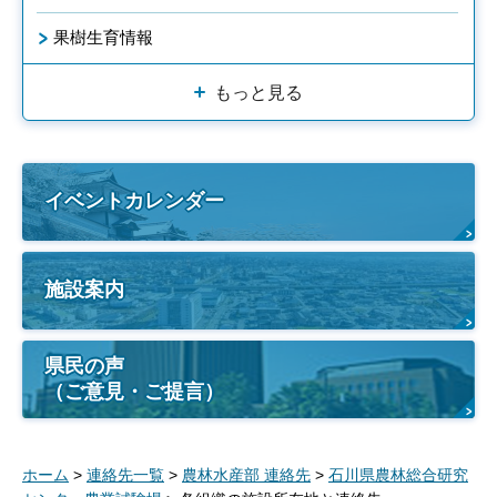
果樹生育情報
もっと見る
イベントカレンダー
施設案内
県民の声
（ご意見・ご提言）
ホーム
>
連絡先一覧
>
農林水産部 連絡先
>
石川県農林総合研究