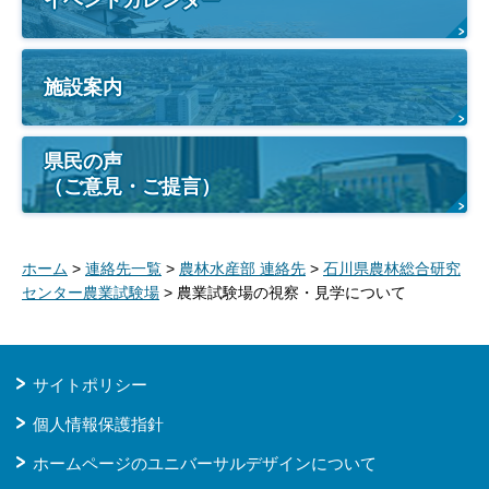
施設案内
県民の声
（ご意見・ご提言）
ホーム
>
連絡先一覧
>
農林水産部 連絡先
>
石川県農林総合研究
センター農業試験場
> 農業試験場の視察・見学について
サイトポリシー
個人情報保護指針
ホームページのユニバーサルデザインについて