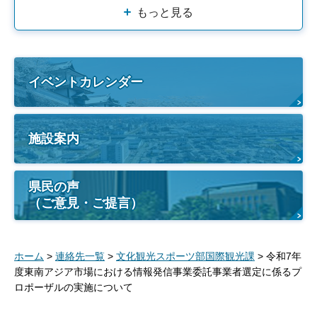
もっと見る
イベントカレンダー
施設案内
県民の声
（ご意見・ご提言）
ホーム
>
連絡先一覧
>
文化観光スポーツ部国際観光課
> 令和7年
度東南アジア市場における情報発信事業委託事業者選定に係るプ
ロポーザルの実施について