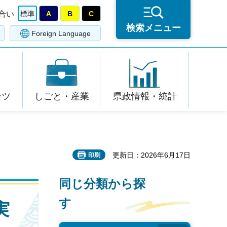
合い
標準
A
B
C
検索メニュー
Foreign Language
ーツ
しごと・産業
県政情報・統計
更新日：2026年6月17日
印刷
同じ分類から探
す
実