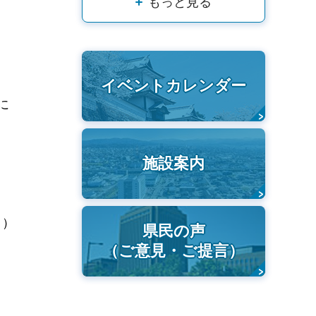
もっと見る
イベントカレンダー
に
施設案内
））
県民の声
（ご意見・ご提言）