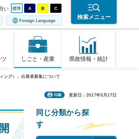
合い
標準
A
B
C
検索メニュー
Foreign Language
ーツ
しごと・産業
県政情報・統計
ティング）」出展者募集について
更新日：2017年5月17日
印刷
同じ分類から探
す
開