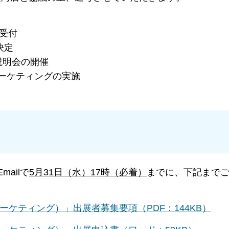
込受付
決定
明会の開催
マーケティングの実施
ailで
5
月31日（水）17時（必着）
までに、下記まで
ケティング）」出展者募集要項（PDF：144KB）