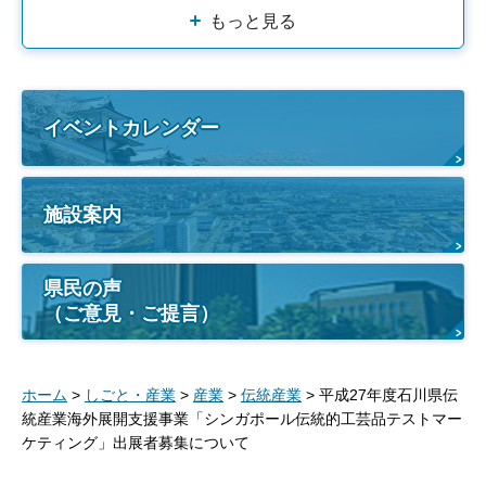
もっと見る
イベントカレンダー
施設案内
県民の声
（ご意見・ご提言）
ホーム
>
しごと・産業
>
産業
>
伝統産業
> 平成27年度石川県伝
統産業海外展開支援事業「シンガポール伝統的工芸品テストマー
ケティング」出展者募集について