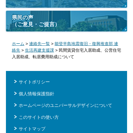
県民の声
（ご意見・ご提言）
ホーム
>
連絡先一覧
>
能登半島地震復旧・復興推進部 連
絡先
>
生活再建支援課
> 民間賃貸住宅入居助成、公営住宅
入居助成、転居費用助成について
サイトポリシー
個人情報保護指針
ホームページのユニバーサルデザインについて
このサイトの使い方
サイトマップ