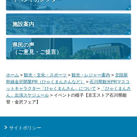
施設案内
県民の声
（ご意見・ご提言）
ホーム
>
観光・文化・スポーツ
>
観光・レジャー案内
>
北陸新
幹線金沢開業PR（ひゃくまんさんなど）
>
石川県観光PRマスコ
ットキャラクター「ひゃくまんさん」について
>
「ひゃくまんさ
ん」出演スケジュール
> イベントの様子【京王ストア石川県能
登・金沢フェア】
サイトポリシー