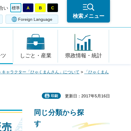
合い
標準
A
B
C
検索メニュー
Foreign Language
ーツ
しごと・産業
県政情報・統計
トキャラクター「ひゃくまんさん」について
>
「ひゃくまん
更新日：2017年5月16日
印刷
同じ分類から探
す
販売