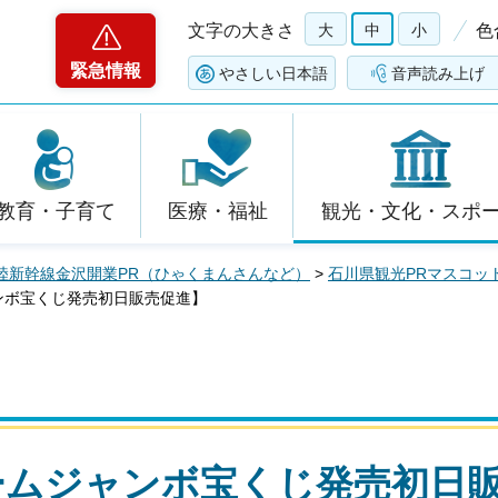
文字の大きさ
大
中
小
色
緊急情報
やさしい日本語
音声読み上げ
教育・子育て
医療・福祉
観光・文化・スポ
陸新幹線金沢開業PR（ひゃくまんさんなど）
>
石川県観光PRマスコッ
ンボ宝くじ発売初日販売促進】
ームジャンボ宝くじ発売初日