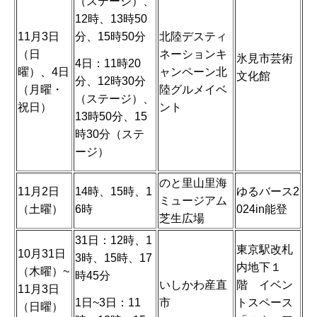
（ステージ）、
12時、13時50
11月3日
分、15時50分
北陸デスティ
（日
ネーションキ
氷見市芸術
4日：11時20
曜）、4日
ャンペーン北
文化館
分、12時30分
（月曜・
陸グルメイベ
（ステージ）、
祝日）
ント
13時50分、15
時30分（ステ
ージ）
のと里山里海
11月2日
14時、15時、1
ゆるバース2
ミュージアム
（土曜）
6時
024in能登
芝生広場
31日：12時、1
東京駅改札
10月31日
3時、15時、17
内地下１
（木曜）~
時45分
いしかわ産直
階 イベン
11月3日
1日~3日：11
市
トスペース
（日曜）