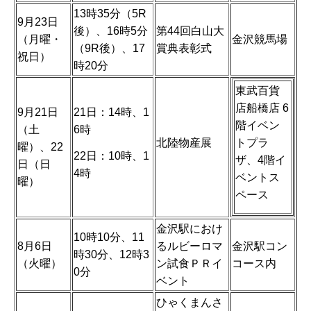
13時35分（5R
9月23日
後）、16時5分
第44回白山大
（月曜・
金沢競馬場
（9R後）、17
賞典表彰式
祝日）
時20分
東武百貨
店船橋店 6
9月21日
21日：14時、1
階イベン
（土
6時
北陸物産展
トプラ
曜）、22
22日：10時、1
ザ、4階イ
日（日
4時
ベントス
曜）
ペース
金沢駅におけ
10時10分、11
8月6日
るルビーロマ
金沢駅コン
時30分、12時3
（火曜）
ン試食ＰＲイ
コース内
0分
ベント
ひゃくまんさ