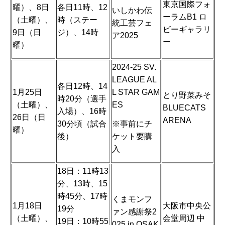
東京国際フォ
曜）、8日
各日11時、12
いしかわ伝
ーラムB1 ロ
（土曜）、
時（ステー
統工芸フェ
ビーギャラリ
9日（日
ジ）、14時
ア2025
ー
曜）
2024-25 SV.
LEAGUE AL
各日12時、14
1月25日
L STAR GAM
とり野菜みそ
時20分（選手
（土曜）、
ES
BLUECATS
入場）、16時
26日（日
ARENA
※事前にチ
30分頃（試合
曜）
ケット要購
後）
入
18日：11時13
分、13時、15
時45分、17時
くまモンフ
1月18日
大阪市中央公
19分
ァン感謝祭2
（土曜）、
会堂周辺 中
19日：10時55
025 in OSAK