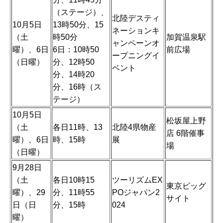
（ステージ）、
北陸デスティ
10月5日
13時50分、15
ネーションキ
（土
時50分
加賀温泉駅
ャンペーンオ
曜）、6日
6日：10時50
前広場
ープニングイ
（日曜）
分、12時50
ベント
分、14時20
分、16時（ス
テージ）
10月5日
松坂屋上野
（土
各日11時、13
北陸4県物産
店 6階催事
曜）、6日
時、15時
展
場
（日曜）
9月28日
（土
各日10時15
ツーリズムEX
東京ビッグ
曜）、29
分、11時55
POジャパン2
サイト
日（日
分、15時
024
曜）