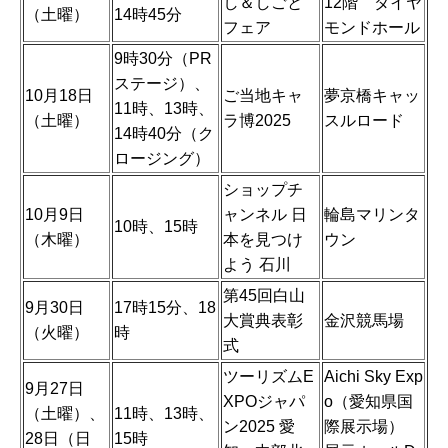
し＆しごと
12階 ダイヤ
（土曜）
14時45分
フェア
モンドホール
9時30分（PR
ステージ）、
10月18日
ご当地キャ
夢京橋キャッ
11時、13時、
（土曜）
ラ博2025
スルロード
14時40分（ク
ロージング）
ショップチ
10月9日
ャンネル 日
輪島マリンタ
10時、15時
（木曜）
本を見つけ
ウン
よう 石川
第45回白山
9月30日
17時15分、18
大賞典表彰
金沢競馬場
（火曜）
時
式
ツーリズムE
Aichi Sky Exp
9月27日
XPOジャパ
o（愛知県国
（土曜）、
11時、13時、
ン2025 愛
際展示場）
28日（日
15時