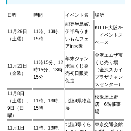
日程
時間
イベント名
場所
能登半島/紀
KITTE大阪2F
11月29日
11時、13時、
伊半島うま
イベントス
（土曜）
15時
いもんフェ
ペース
アin大阪
金沢エムザ宝
年末ジャン
11時15分、12
くじ売り場
11月21日
ボ宝くじ発
時15分、13時
（金沢スカイ
（金曜）
売初日販売
15分
プラザチャン
促進
スセンター）
11月8日
松阪屋上野
（土曜）、
11時、13時、
北陸4県物産
店 6階催事
9日（日
15時
展
場
曜）
北陸3県くら
東京交通会館
11月1日
11時、13時、