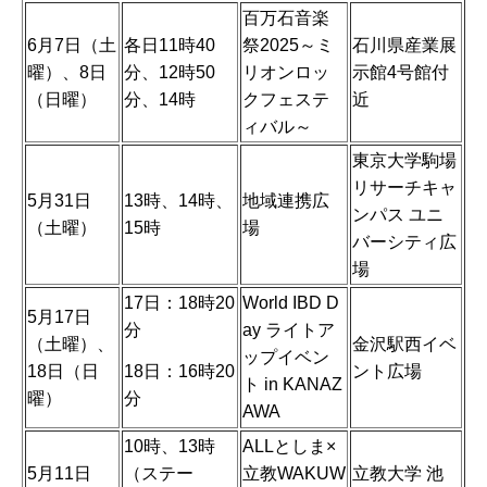
百万石音楽
6月7日（土
各日11時40
祭2025～ミ
石川県産業展
曜）、8日
分、12時50
リオンロッ
示館4号館付
（日曜）
分、14時
クフェステ
近
ィバル～
東京大学駒場
リサーチキャ
5月31日
13時、14時、
地域連携広
ンパス ユニ
（土曜）
15時
場
バーシティ広
場
17日：18時20
World IBD D
5月17日
分
ay ライトア
（土曜）、
金沢駅西イベ
ップイベン
18日：16時20
18日（日
ント広場
ト in KANAZ
分
曜）
AWA
10時、13時
ALLとしま×
5月11日
（ステー
立教WAKUW
立教大学 池