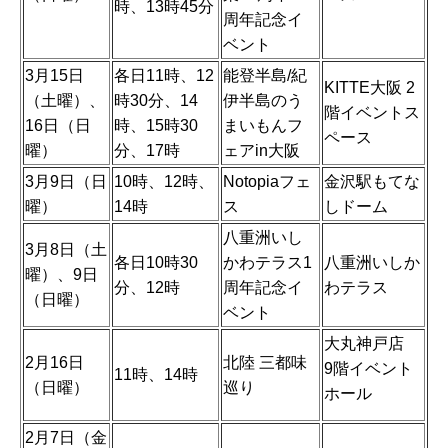
時、13時45分
周年記念イ
ベント
3月15日
各日11時、12
能登半島/紀
KITTE大阪 2
（土曜）、
時30分、14
伊半島のう
階イベントス
16日（日
時、15時30
まいもんフ
ペース
曜）
分、17時
ェアin大阪
3月9日（日
10時、12時、
Notopiaフェ
金沢駅もてな
曜）
14時
ス
しドーム
八重洲いし
3月8日（土
各日10時30
かわテラス1
八重洲いしか
曜）、9日
分、12時
周年記念イ
わテラス
（日曜）
ベント
大丸神戸店
2月16日
北陸 三都味
9階イベント
11時、14時
（日曜）
巡り
ホール
2月7日（金