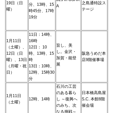
19日（日
之島通特設ス
分、13時、15
A
曜）
テージ
時45分、17時
19分
11日：14時、
1月11日
16時
旨し、美
（土曜）、
12日： 10
し。金沢・
12日（日
時、13時、15
阪急うめだ本
加賀・能登
曜）、13日
時
店9階催事場
展
（月曜・祝
13日：10時、
日）
12時、15時30
分
石川の工芸
のある暮ら
日本橋高島屋
1月11日
12時、14時
し ～復興へ
S.C. 本館8階
（土曜）
のみち、次
催会場
なる挑戦～