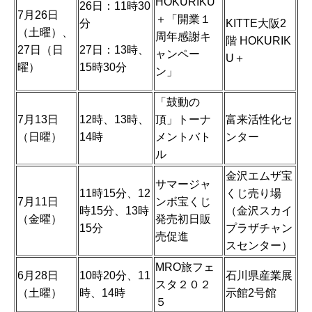
HOKURIKU
26日：11時30
7月26日
＋「開業１
分
KITTE大阪2
（土曜）、
周年感謝キ
階 HOKURIK
27日：13時、
27日（日
ャンペー
U＋
15時30分
曜）
ン」
「鼓動の
7月13日
12時、13時、
頂」トーナ
富来活性化セ
（日曜）
14時
メントバト
ンター
ル
金沢エムザ宝
サマージャ
11時15分、12
くじ売り場
7月11日
ンボ宝くじ
時15分、13時
（金沢スカイ
（金曜）
発売初日販
15分
プラザチャン
売促進
スセンター）
MRO旅フェ
6月28日
10時20分、11
石川県産業展
スタ２０２
（土曜）
時、14時
示館2号館
５