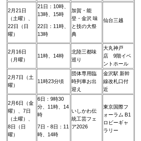
21日：10時、
2月21日
加賀・能
13時、15時
（土曜）、
登・金沢 味
仙台三越
22日：11時、
22日（日
と技の大祭
13時
曜）
典
大丸神戸
2月16日
北陸三都味
11時、14時
店 9階イベ
（月曜）
巡り
ントホール
団体専用臨
金沢駅 新幹
2月7日（土
11時23分頃
時列車お出
線改札口付
曜）
迎え
近
6日：9時30
2月6日（金
分、11時、14
東京国際フ
曜）、7日
いしかわ伝
時
ォーラム B1
（土曜）、
統工芸フェ
ロビーギャ
7日・8日：11
8日（日
ア2026
ラリー
時、14時
曜）