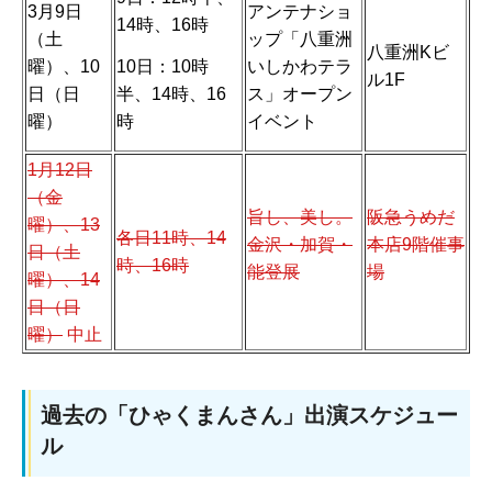
3月9日
アンテナショ
14時、16時
（土
ップ「八重洲
八重洲Kビ
10日：10時
曜）、10
いしかわテラ
ル1F
半、14時、16
日（日
ス」オープン
時
曜）
イベント
1月12日
（金
旨し、美し。
阪急うめだ
曜）、13
各日11時、14
金沢・加賀・
本店9階催事
日（土
時、16時
能登展
場
曜）、14
日（日
曜）
中止
過去の「ひゃくまんさん」出演スケジュー
ル