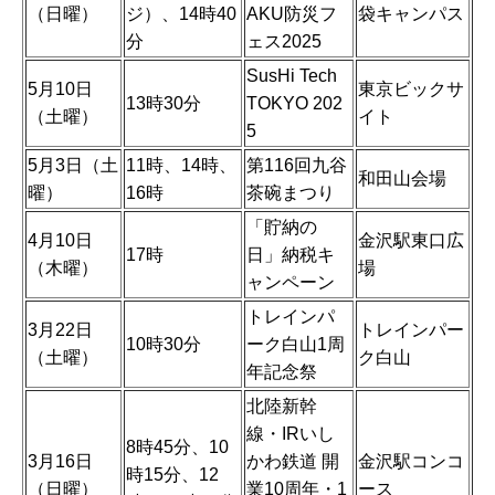
（日曜）
ジ）、14時40
AKU防災フ
袋キャンパス
分
ェス2025
SusHi Tech
5月10日
東京ビックサ
13時30分
TOKYO 202
（土曜）
イト
5
5月3日（土
11時、14時、
第116回九谷
和田山会場
曜）
16時
茶碗まつり
「貯納の
4月10日
金沢駅東口広
17時
日」納税キ
（木曜）
場
ャンペーン
トレインパ
3月22日
トレインパー
10時30分
ーク白山1周
（土曜）
ク白山
年記念祭
北陸新幹
線・IRいし
8時45分、10
3月16日
かわ鉄道 開
金沢駅コンコ
時15分、12
（日曜）
業10周年・1
ース