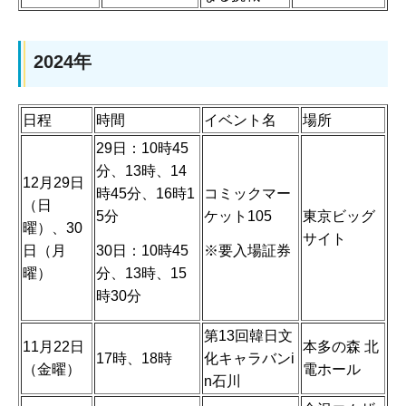
2024年
日程
時間
イベント名
場所
29日：10時45
分、13時、14
12月29日
時45分、16時1
コミックマー
（日
5分
ケット105
東京ビッグ
曜）、30
サイト
30日：10時45
※要入場証券
日（月
分、13時、15
曜）
時30分
第13回韓日文
11月22日
本多の森 北
17時、18時
化キャラバンi
（金曜）
電ホール
n石川