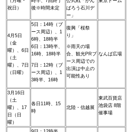
（月曜・
時半、7回終了
公式戦「がん
東京ドーム
祝日）
後※時間未定
ばろう石川デ
ー」
5日：14時（ブ
復興「桜祭
ース周辺）、1
り」
4月5日
6時、18時半
（金
※雨天の場
6日：13時半、
曜）、6日
合、観光PRブ
16時、18時半
なんば広場
（土
ース周辺での
7日：12時（ブ
曜）、7日
出演は中止の
ース周辺）、1
（日曜）
可能性あり
3時半、16時
3月16日
東武百貨店
（土
各日11時、15
池袋店 8階
曜）、17
北陸・信越展
時
催事場
日（日
曜）
9日：12時半、