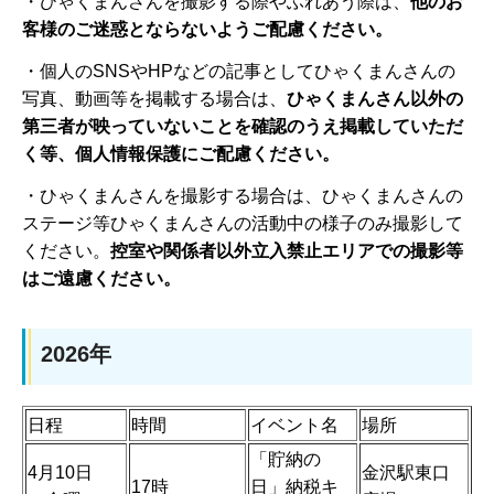
・ひゃくまんさんを撮影する際やふれあう際は、
他のお
客様のご迷惑とならないようご配慮ください。
・個人のSNSやHPなどの記事としてひゃくまんさんの
写真、動画等を掲載する場合は、
ひゃくまんさん以外の
第三者が映っていないことを確認のうえ掲載していただ
く等、個人情報保護にご配慮ください。
・ひゃくまんさんを撮影する場合は、ひゃくまんさんの
ステージ等ひゃくまんさんの活動中の様子のみ撮影して
ください。
控室や関係者以外立入禁止エリアでの撮影等
はご遠慮ください。
2026年
日程
時間
イベント名
場所
「貯納の
4月10日
金沢駅東口
17時
日」納税キ