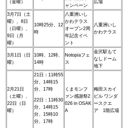
（金曜）
広場
ャンペーン
3月7日（土
八重洲いし
曜）、8日
かわテラス
10時25分、12
八重洲いし
（日曜）、
オープン2周
時
かわテラス
9日（月
年記念イベ
曜）
ント
金沢駅もて
3月1日（日
10時、12時、
Notopiaフェ
なしドーム
曜）
14時
ス
地下
21日：11時55
分、14時15
2月21日
分、17時
くまモンフ
梅田スカイ
（土曜）、
ァン感謝祭2
ビル ワンダ
22日：11時30
22日（日
026 in OSAK
ースクエ
分、14時15
曜）
A
ア 1階広場
分、15時10
分、17時