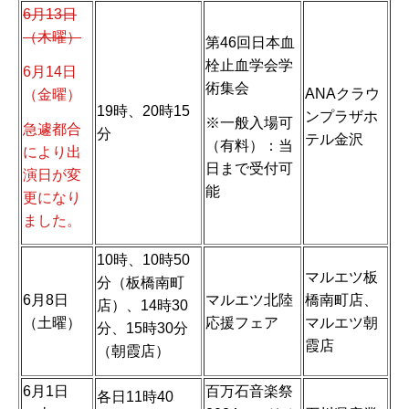
6月13日
（木曜）
第46回日本血
栓止血学会学
6月14日
術集会
ANAクラウ
（金曜）
19時、20時15
ンプラザホ
※一般入場可
急遽都合
分
テル金沢
（有料）：当
により出
日まで受付可
演日が変
能
更になり
ました。
10時、10時50
マルエツ板
分（板橋南町
6月8日
マルエツ北陸
橋南町店、
店）、14時30
（土曜）
応援フェア
マルエツ朝
分、15時30分
霞店
（朝霞店）
6月1日
百万石音楽祭
各日11時40