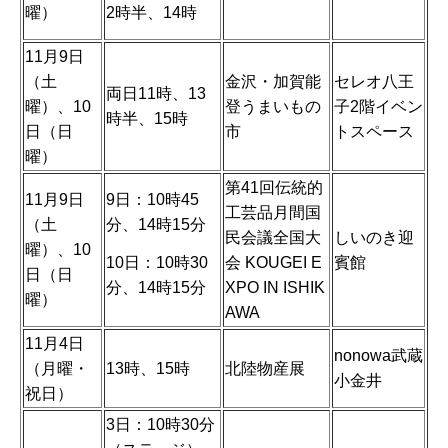
2時半、14時
曜）
11月9日
（土
金沢・加賀能
セレオ八王
両日11時、13
曜）、10
登うまいもの
子2階イベン
時半、15時
日（日
市
トスペース
曜）
第41回伝統的
11月9日
9日：10時45
工芸品月間国
（土
分、14時15分
民会議全国大
しいのき迎
曜）、10
10日：10時30
会 KOUGEI E
賓館
日（日
分、14時15分
XPO IN ISHIK
曜）
AWA
11月4日
nonowa武蔵
（月曜・
13時、15時
北陸物産展
小金井
祝日）
3日：10時30分