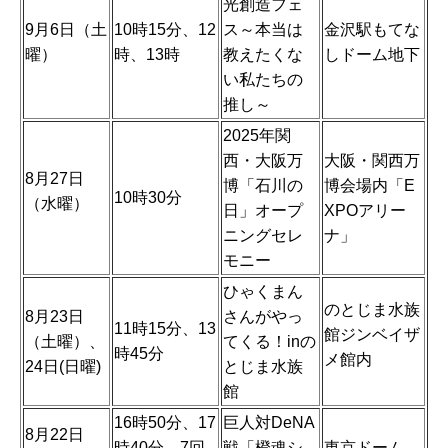
光創造フェ
9月6日（土
10時15分、12
ス～本当は
金沢駅もてな
曜）
時、13時
教えたくな
しドーム地下
い私たちの
推し～
2025年関
西・大阪万
大阪・関西万
8月27日
博「石川の
博会場内「E
10時30分
（水曜）
日」オープ
XPOアリー
ニングセレ
ナ」
モニー
ひゃくまん
のとじま水族
8月23日
さんがやっ
11時15分、13
館ジンベイザ
（土曜）、
てくる！inの
時45分
メ館内
24日(日曜)
とじま水族
館
16時50分、17
巨人対DeNA
8月22日
時40分、7回
戦「橙魂シ
東京ドーム