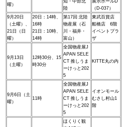
知・中部北
展示ホールD
曜）
陸
（D-037）
9月20日
20日：14時、
第17回 北陸
東武百貨店
（土曜）、
16時
物産展（石
船橋店 6階
21日（日
21日：10時、
川・福井・
イベントプラ
曜）
14時
富山）
ザ
全国物産展J
APAN SELE
9月13日
12時30分、15
CT 推しうま
KITTE丸の内
（土曜）
時30分
ーけっと202
5
全国物産展J
APAN SELE
イオンモール
9月6日（土
11時
CT 推しうま
むさし村山1
曜）
ーけっと202
階
5
ほくりく観