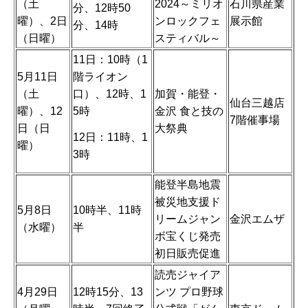
（土
2024～ミリオ
石川県産業
分、12時50
曜）、2日
ンロックフェ
展示館
分、14時
（日曜）
スティバル～
11日：10時（1
5月11日
階ライオン
（土
口）、12時、1
加賀・能登・
仙台三越店
曜）、12
5時
金沢 食と技の
7階催事場
日（日
大祭典
12日：11時、1
曜）
3時
能登半島地震
被災地支援ド
5月8日
10時半、11時
リームジャン
金沢エムザ
（水曜）
半
ボ宝くじ発売
初日販売促進
読売ジャイア
4月29日
12時15分、13
ンツ プロ野球