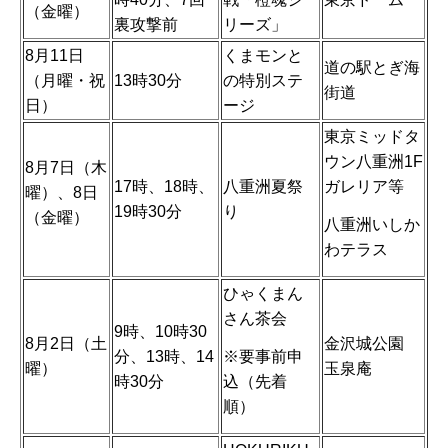
（金曜）
裏攻撃前
リーズ」
8月11日
くまモンと
道の駅とぎ海
（月曜・祝
13時30分
の特別ステ
街道
日）
ージ
東京ミッドタ
ウン八重洲1F
8月7日（木
17時、18時、
八重洲夏祭
ガレリア等
曜）、8日
19時30分
り
（金曜）
八重洲いしか
わテラス
ひゃくまん
さん茶会
9時、10時30
8月2日（土
金沢城公園
※要事前申
分、13時、14
曜）
玉泉庵
込（先着
時30分
順）