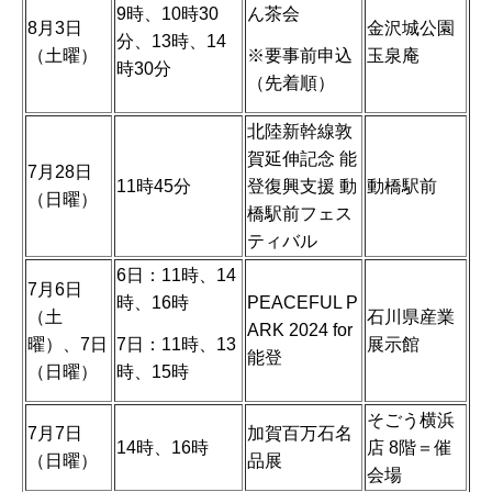
9時、10時30
ん茶会
8月3日
金沢城公園
分、13時、14
※要事前申込
（土曜）
玉泉庵
時30分
（先着順）
北陸新幹線敦
賀延伸記念 能
7月28日
11時45分
登復興支援 動
動橋駅前
（日曜）
橋駅前フェス
ティバル
6日：11時、14
7月6日
時、16時
PEACEFUL P
（土
石川県産業
ARK 2024 for
7日：11時、13
曜）、7日
展示館
能登
時、15時
（日曜）
そごう横浜
7月7日
加賀百万石名
14時、16時
店 8階＝催
（日曜）
品展
会場