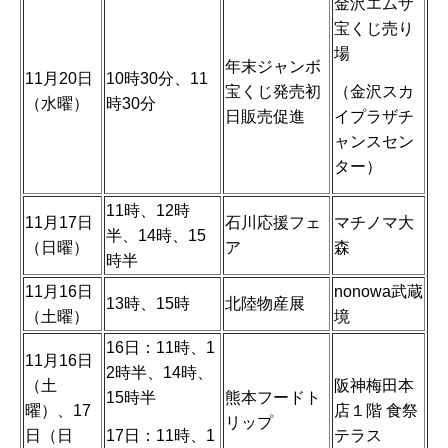
金沢エムザ
宝くじ売り
場
年末ジャンボ
11月20日
10時30分、11
（金沢スカ
宝くじ発売初
（水曜）
時30分
イプラザチ
日販売促進
ャンスセン
ター）
11時、12時
11月17日
石川応援フェ
マチノマ大
半、14時、15
（日曜）
ア
森
時半
11月16日
nonowa武蔵
13時、15時
北陸物産展
（土曜）
境
16日：11時、1
11月16日
2時半、14時、
（土
阪神梅田本
15時半
熊本フードト
曜）、17
店１階 食祭
リップ
17日：11時、1
日（日
テラス