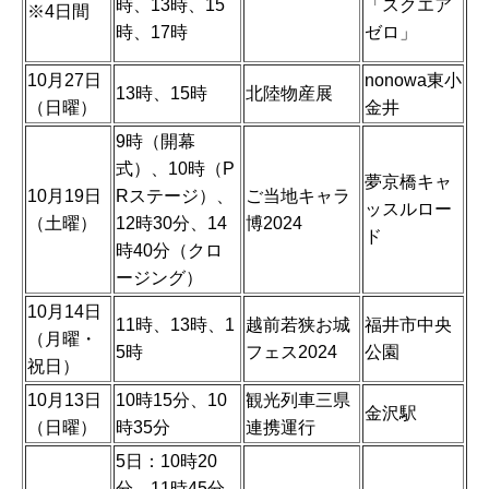
時、13時、15
「スクエア
※4日間
時、17時
ゼロ」
10月27日
nonowa東小
13時、15時
北陸物産展
（日曜）
金井
9時（開幕
式）、10時（P
夢京橋キャ
10月19日
Rステージ）、
ご当地キャラ
ッスルロー
（土曜）
12時30分、14
博2024
ド
時40分（クロ
ージング）
10月14日
11時、13時、1
越前若狭お城
福井市中央
（月曜・
5時
フェス2024
公園
祝日）
10月13日
10時15分、10
観光列車三県
金沢駅
（日曜）
時35分
連携運行
5日：10時20
分、11時45分