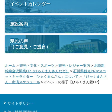
イベントカレンダー
施設案内
県民の声
（ご意見・ご提言）
ホーム
>
観光・文化・スポーツ
>
観光・レジャー案内
>
北陸新
幹線金沢開業PR（ひゃくまんさんなど）
>
石川県観光PRマスコ
ットキャラクター「ひゃくまんさん」について
>
「ひゃくまんさ
ん」出演スケジュール
> イベントの様子【ひゃくまん穀PR】
サイトポリシー