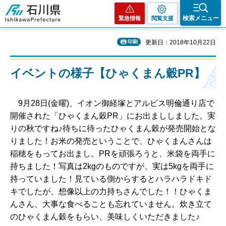
石川県
検索メニュー
緊急情報
閲覧支援
印刷
更新日：2018年10月22日
イベントの様子【ひゃくまん穀PR】
9月28日(金曜)、イオン御経塚とアルビス明倫通り店で
開催された「ひゃくまん穀PR」にお出まししました。実
りの秋ですね♪待ちに待ったひゃくまん穀が発売開始とな
りました！お米の発売ということで、ひゃくまんさんは
稲穂をもってお出まし。PRを頑張ろうと、米袋を両手に
持ちました！写真は2kgのものですが、実は5kgを両手に
持っていました！見ている側からするとハラハラドキド
キでしたが、想像以上の力持ちさんでした！！ひゃくま
んさん、大事な食べることも忘れていません。炊き立て
のひゃくまん穀をもらい、美味しくいただきました♪