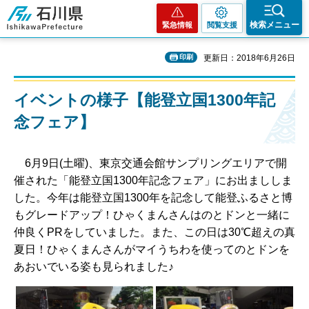
石川県
検索メニュー
緊急情報
閲覧支援
印刷
更新日：2018年6月26日
イベントの様子【能登立国1300年記
念フェア】
6月9日(土曜)、東京交通会館サンプリングエリアで開
催された「能登立国1300年記念フェア」にお出まししま
した。今年は能登立国1300年を記念して能登ふるさと博
もグレードアップ！ひゃくまんさんはのとドンと一緒に
仲良くPRをしていました。また、この日は30℃超えの真
夏日！ひゃくまんさんがマイうちわを使ってのとドンを
あおいでいる姿も見られました♪