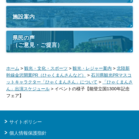
施設案内
県民の声
（ご意見・ご提言）
ホーム
>
観光・文化・スポーツ
>
観光・レジャー案内
>
北陸新
幹線金沢開業PR（ひゃくまんさんなど）
>
石川県観光PRマスコ
ットキャラクター「ひゃくまんさん」について
>
「ひゃくまんさ
ん」出演スケジュール
> イベントの様子【能登立国1300年記念
フェア】
サイトポリシー
個人情報保護指針