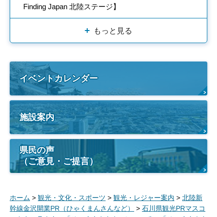
Finding Japan 北陸ステージ】
もっと見る
イベントカレンダー
施設案内
県民の声
（ご意見・ご提言）
ホーム
>
観光・文化・スポーツ
>
観光・レジャー案内
>
北陸新
幹線金沢開業PR（ひゃくまんさんなど）
>
石川県観光PRマスコ