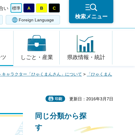
合い
標準
A
B
C
検索メニュー
Foreign Language
ーツ
しごと・産業
県政情報・統計
トキャラクター「ひゃくまんさん」について
>
「ひゃくまん
更新日：2016年3月7日
印刷
同じ分類から探
す