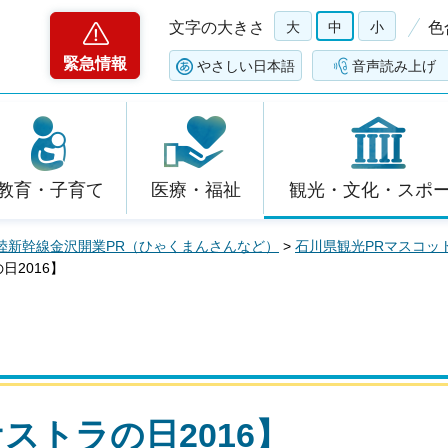
文字の大きさ
大
中
小
色
緊急情報
やさしい日本語
音声読み上げ
教育・子育て
医療・福祉
観光・文化・スポ
陸新幹線金沢開業PR（ひゃくまんさんなど）
>
石川県観光PRマスコッ
日2016】
ストラの日2016】