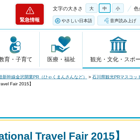
文字の大きさ
大
中
小
色
緊急情報
やさしい日本語
音声読み上げ
教育・子育て
医療・福祉
観光・文化・スポ
陸新幹線金沢開業PR（ひゃくまんさんなど）
>
石川県観光PRマスコッ
vel Fair 2015】
nal Travel Fair 2015】