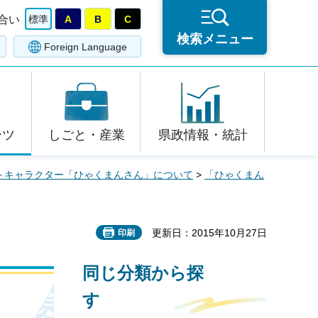
合い
標準
A
B
C
検索メニュー
Foreign Language
ーツ
しごと・産業
県政情報・統計
トキャラクター「ひゃくまんさん」について
>
「ひゃくまん
更新日：2015年10月27日
印刷
同じ分類から探
す