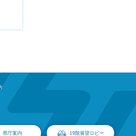
方
県庁案内
19階展望ロビー