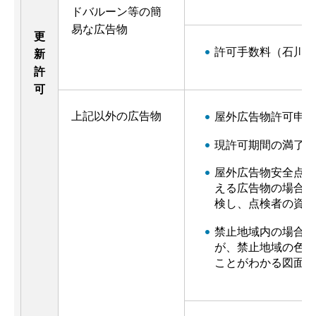
ドバルーン等の簡
易な広告物
更
許可手数料（石川県
新
許
可
上記以外の広告物
屋外広告物許可申請
現許可期間の満了日
屋外広告物安全点検
える広告物の場合は
検し、点検者の資格
禁止地域内の場合は
が、禁止地域の色彩
ことがわかる図面