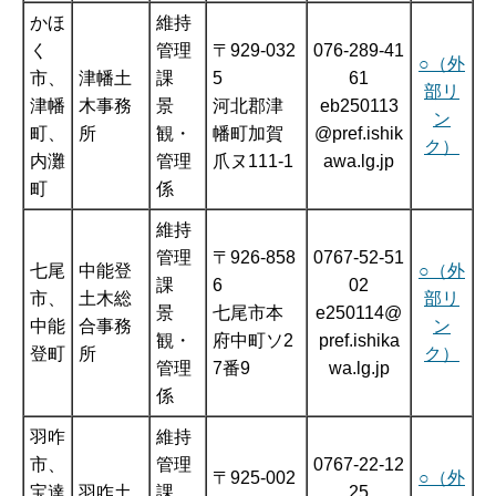
かほ
維持
く
管理
〒929-032
076-289-41
○（外
市、
津幡土
課
5
61
部リ
津幡
木事務
景
河北郡津
eb250113
ン
町、
所
観・
幡町加賀
@pref.ishik
ク）
内灘
管理
爪ヌ111-1
awa.lg.jp
町
係
維持
管理
〒926-858
0767-52-51
七尾
中能登
○（外
課
6
02
市、
土木総
部リ
景
七尾市本
e250114@
中能
合事務
ン
観・
府中町ソ2
pref.ishika
登町
所
ク）
管理
7番9
wa.lg.jp
係
羽咋
維持
市、
管理
0767-22-12
〒925-002
○（外
宝達
羽咋土
課
25