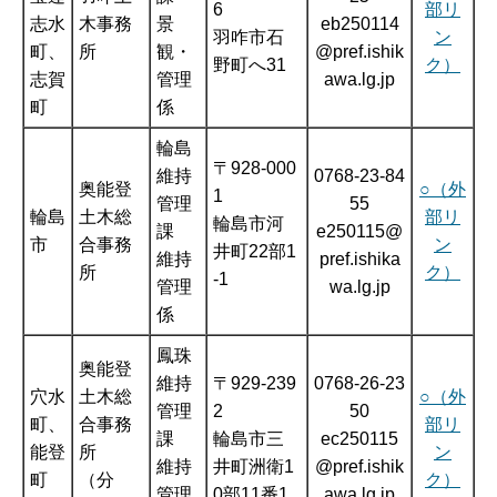
6
部リ
志水
木事務
景
eb250114
羽咋市石
ン
町、
所
観・
@pref.ishik
野町へ31
ク）
志賀
管理
awa.lg.jp
町
係
輪島
〒928-000
維持
0768-23-84
奥能登
○（外
1
管理
55
輪島
土木総
部リ
輪島市河
課
e250115@
市
合事務
ン
井町22部1
維持
pref.ishika
所
ク）
-1
管理
wa.lg.jp
係
鳳珠
奥能登
維持
〒929-239
0768-26-23
穴水
土木総
○（外
管理
2
50
町、
合事務
部リ
課
輪島市三
ec250115
能登
所
ン
維持
井町洲衛1
@pref.ishik
町
（分
ク）
管理
0部11番1
awa.lg.jp