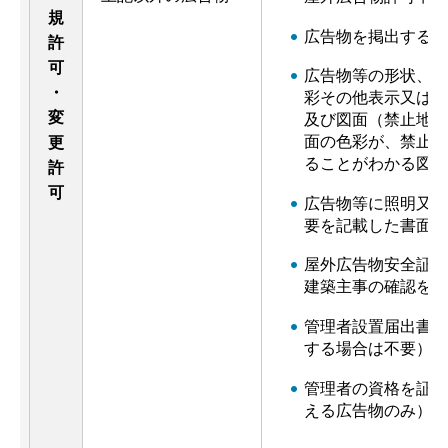
規
広告物を掲出する場
許
可
広告物等の形状、寸
・
彩その他表示又は設
変
及び図面（禁止地域
面の色彩が、禁止地
更
ることがわかる図面
許
可
広告物等に照明又は
要を記載した書面
屋外広告物安全証明
建築主事の確認を要
管理者設置届出書（
する場合は不要）
管理者の資格を証す
える広告物のみ）