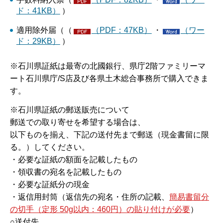
ド：41KB）
）
適用除外届（（
（PDF：47KB）
・
（ワー
ド：29KB）
）
※石川県証紙は最寄の北國銀行、県庁2階ファミリーマ
ート石川県庁/S店及び各県土木総合事務所で購入できま
す。
※石川県証紙の郵送販売について
郵送での取り寄せを希望する場合は、
以下ものを揃え、下記の送付先まで郵送（現金書留に限
る。）してください。
・必要な証紙の額面を記載したもの
・領収書の宛名を記載したもの
・必要な証紙分の現金
・返信用封筒（返信先の宛名・住所の記載、
簡易書留分
の切手（定形 50g以内：460円）の貼り付けが必要
）
○送付先