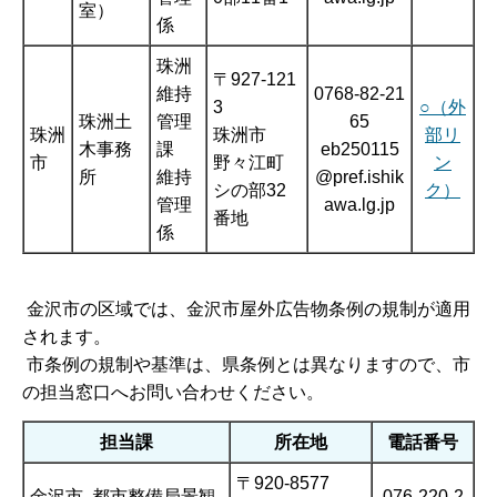
室）
係
珠洲
〒927-121
維持
0768-82-21
3
○（外
珠洲土
管理
65
珠洲
珠洲市
部リ
木事務
課
eb250115
市
野々江町
ン
所
維持
@pref.ishik
シの部32
ク）
管理
awa.lg.jp
番地
係
金沢市の区域では、金沢市屋外広告物条例の規制が適用
されます。
市条例の規制や基準は、県条例とは異なりますので、市
の担当窓口へお問い合わせください。
担当課
所在地
電話番号
〒920-8577
金沢市 都市整備局景観
076-220-2