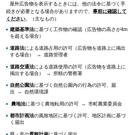
屋外広告物を表示するときには、他の法令に基づく手
続きが必要となる場合がありますので、
事前に確認して
ください
。（主なもの）
建築基準法
に基づく工作物の確認（広告物の高さが4m
を超える場合）
道路法
による道路占用の許可（広告物を道路上に掲出
する場合） → 道路管理者
道路交通法
による道路使用の許可（広告物を道路上に
掲出する場合） → 所轄の警察署
自然公園法
に基づく自然公園内の行為の許可、届
出 → 自然環境課
農地法
に基づく農地転用の許可 → 市町農業委員会
都市計画法
の風致地区に基づく許可、地区計画に基づ
く届出
県・市の
景観計画
に基づく届出