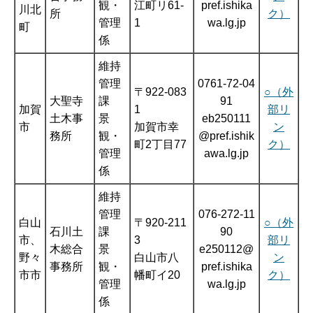
観・
江町リ61-
pref.ishika
川北
所
ク）
管理
1
wa.lg.jp
町
係
維持
管理
0761-72-04
〒922-083
○（外
大聖寺
課
91
加賀
1
部リ
土木事
景
eb250111
市
加賀市幸
ン
務所
観・
@pref.ishik
町2丁目77
ク）
管理
awa.lg.jp
係
維持
管理
076-272-11
白山
〒920-211
○（外
石川土
課
90
市、
3
部リ
木総合
景
e250112@
野々
白山市八
ン
事務所
観・
pref.ishika
市市
幡町イ20
ク）
管理
wa.lg.jp
係