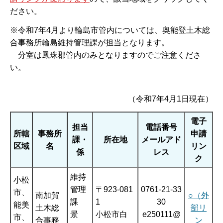
ださい。
※令和7年4月より輪島市管内については、奥能登土木総
合事務所輪島維持管理課が担当となります。
分室は鳳珠郡管内のみとなりますのでご注意くださ
い。
（令和7年4月1日現在）
電子
担当
電話番号
所轄
事務所
申請
課・
所在地
メールアド
区域
名
リン
係
レス
ク
維持
小松
管理
〒923-081
0761-21-33
市、
南加賀
○（外
課
1
30
能美
土木総
部リ
景
小松市白
e250111@
市、
合事務
ン