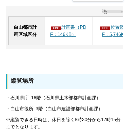
白山都市計
計画書（PD
位置図（
画区域区分
F：146KB）
F：5,746KB
縦覧場所
・石川県庁 16階（石川県土木部都市計画課）
・白山市役所 3階（白山市建設部都市計画課）
※縦覧できる日時は、休日を除く8時30分から17時15分
までとなります。