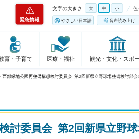
文字の大きさ
大
中
小
色
緊急情報
やさしい日本語
音声読み上げ
教育・子育て
医療・福祉
観光・文化・スポ
> 西部緑地公園再整備構想検討委員会 第2回新県立野球場整備検討部
検討委員会 第2回新県立野球