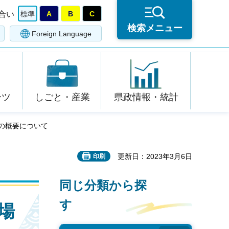
合い
標準
A
B
C
検索メニュー
Foreign Language
ーツ
しごと・産業
県政情報・統計
会の概要について
更新日：2023年3月6日
印刷
同じ分類から探
す
場