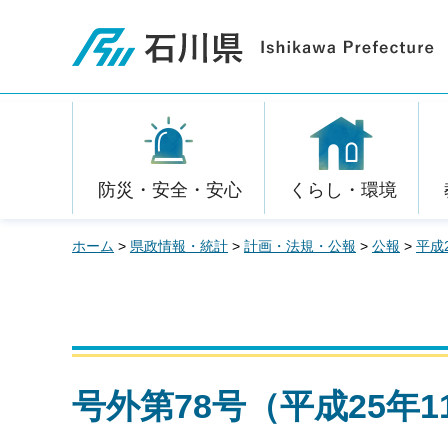
石川県
防災・安全・安心
くらし・環境
ホーム
>
県政情報・統計
>
計画・法規・公報
>
公報
>
平成
号外第78号（平成25年1