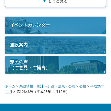
もっと見る
イベントカレンダー
施設案内
県民の声
（ご意見・ご提言）
ホーム
>
県政情報・統計
>
計画・法規・公報
>
公報
>
平成25年
11月
> 第12646号（平成25年11月12日）