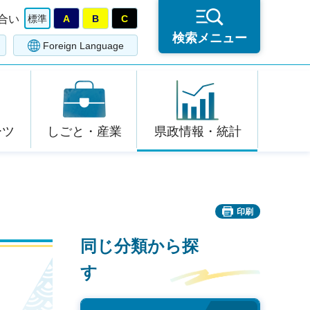
合い
標準
A
B
C
検索メニュー
Foreign Language
ーツ
しごと・産業
県政情報・統計
印刷
同じ分類から探
す