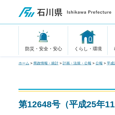
石川県
防災・安全・安心
くらし・環境
ホーム
>
県政情報・統計
>
計画・法規・公報
>
公報
>
平成
第12648号（平成25年1