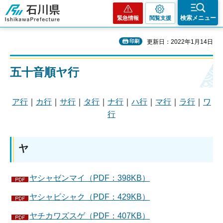
石川県
検索メニュー
緊急情報
閲覧支援
印刷
更新日：2022年1月14日
五十音順ヤ行
ア行
｜
カ行
｜
サ行
｜
タ行
｜
ナ行
｜
ハ行
｜
マ行
｜
ラ行
｜
ワ
行
ヤ
ヤシャゼンマイ（PDF：398KB）
ヤシャビシャク（PDF：429KB）
ヤチカワズスゲ（PDF：407KB）